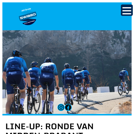
Ga
naar
de
inhoud
Instagram
Facebook
LINE-UP: RONDE VAN