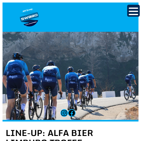
Ga
naar
de
inhoud
Instagram
Facebook
LINE-UP: ALFA BIER