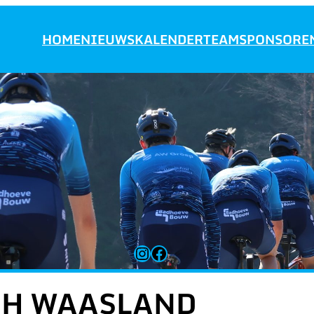
HOME
NIEUWS
KALENDER
TEAM
SPONSORE
Instagram
Facebook
/H WAASLAND